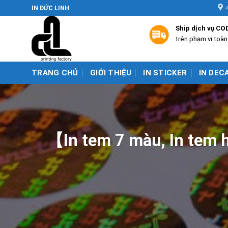
Skip
IN ĐỨC LINH
to
Ship dịch vụ CO
content
trên phạm vi toà
TRANG CHỦ
GIỚI THIỆU
IN STICKER
IN DEC
【In tem 7 màu, In tem