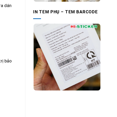
ra dán
IN TEM PHỤ – TEM BARCODE
trị bảo