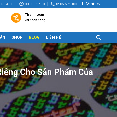
ONTACT
08:00 - 17:30
0906 682 180
Thanh toán
-
-
khi nhận hàng
ÁN
SHOP
BLOG
LIÊN HỆ
Riêng Cho Sản Phẩm Của