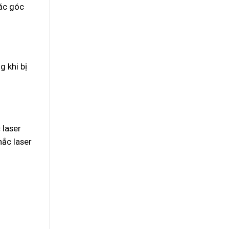
các góc
 khi bị
 laser
hắc laser