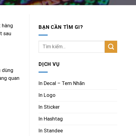
t hàng
BẠN CẦN TÌM GI?
t sau
DỊCH VỤ
g dùng
càng quan
In Decal – Tem Nhãn
In Logo
In Sticker
In Hashtag
In Standee