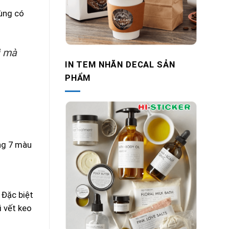
dùng có
ì mà
IN TEM NHÃN DECAL SẢN
PHẨM
àng 7 màu
 Đặc biệt
i vết keo