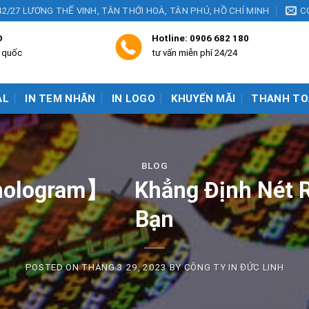
42/27 LƯƠNG THẾ VINH, TÂN THỚI HOÀ, TÂN PHÚ, HỒ CHÍ MINH
C
D
Hotline:
0906 682 180
n quốc
tư vấn miễn phí 24/24
AL
IN TEM NHÃN
IN LOGO
KHUYẾN MÃI
THANH TO
BLOG
 hologram】
Khẳng Định Nét 
Bạn
POSTED ON
THÁNG 3 29, 2023
BY
CÔNG TY IN ĐỨC LINH