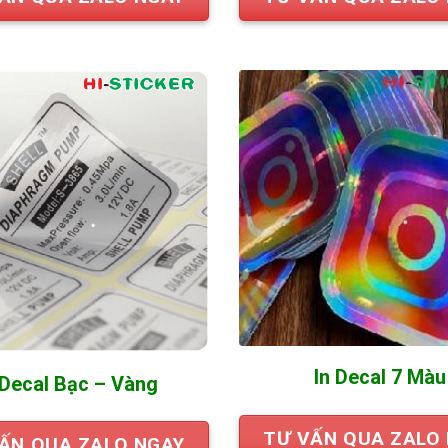
In Decal 7 Màu
 Decal Bạc – Vàng
TƯ VẤN QUA ZALO
ẤN QUA ZALO NGAY