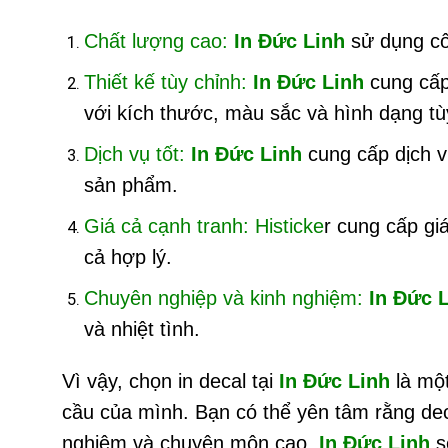
Chất lượng cao:
In Đức Linh
sử dụng côn
Thiết kế tùy chỉnh:
In Đức Linh
cung cấp 
với kích thước, màu sắc và hình dạng tù
Dịch vụ tốt:
In Đức Linh
cung cấp dịch v
sản phẩm.
Giá cả cạnh tranh: Histicke
r cung cấp gi
cả hợp lý.
Chuyên nghiệp và kinh nghiệm:
In Đức 
và nhiệt tình.
Vì vậy, chọn in decal tại
In Đức Linh
là một
cầu của mình. Bạn có thể yên tâm rằng dec
nghiệm và chuyên môn cao,
In Đức Linh
s