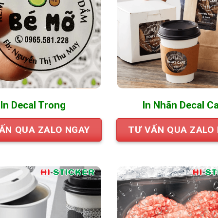
In Decal Trong
In Nhãn Decal C
ẤN QUA ZALO NGAY
TƯ VẤN QUA ZALO