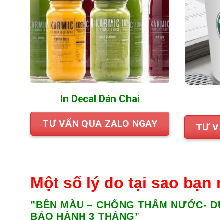
In Decal Dán Chai
TƯ VẤN QUA ZALO NGAY
TƯ V
Một số lý do tại sao bạn 
”BỀN MÀU – CHỐNG THẤM NƯỚC- D
BẢO HÀNH 3 THÁNG”