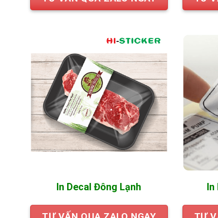
In Decal Đông Lạnh
In
TƯ VẤN QUA ZALO NGAY
TƯ V