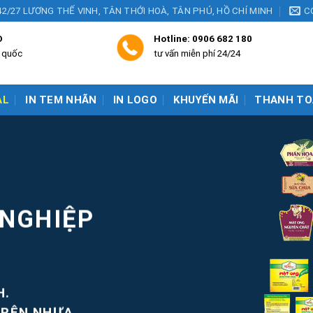
42/27 LƯƠNG THẾ VINH, TÂN THỚI HOÀ, TÂN PHÚ, HỒ CHÍ MINH
C
D
Hotline:
0906 682 180
n quốc
tư vấn miễn phí 24/24
AL
IN TEM NHÃN
IN LOGO
KHUYẾN MÃI
THANH TO
 NGHIỆP
H.
TRÊN NHỰA