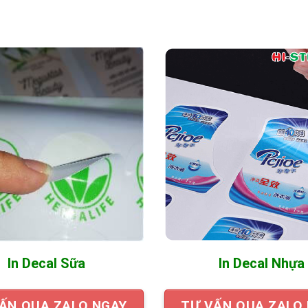
In Decal Sữa
In Decal Nhựa
ẤN QUA ZALO NGAY
TƯ VẤN QUA ZALO