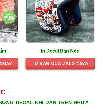
hẩm
In Decal Dán Nón
 NGAY
TƯ VẤN QUA ZALO NGAY
r:
ONG DECAL KHI DÁN TRÊN NHỰA –