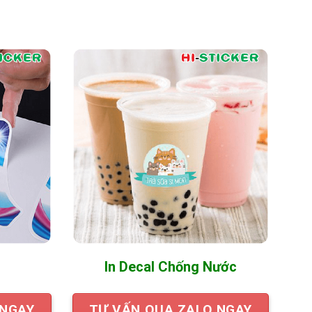
In Decal Chống Nước
 NGAY
TƯ VẤN QUA ZALO NGAY