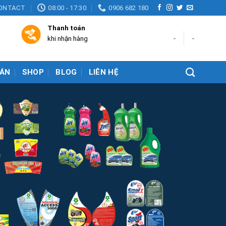
ONTACT
08:00 - 17:30
0906 682 180
Thanh toán
-
-
khi nhận hàng
ÁN
SHOP
BLOG
LIÊN HỆ