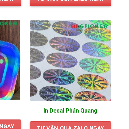
In Decal Phản Quang
 NGAY
TƯ VẤN QUA ZALO NGAY