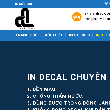
Skip
IN ĐỨC LINH
to
Ship dịch vụ CO
content
trên phạm vi toà
TRANG CHỦ
GIỚI THIỆU
IN STICKER
IN DEC
IN DECAL CHUYÊN
1. BỀN MÀU
2. CHỐNG THẤM NƯỚC.
3. DÙNG ĐƯỢC TRONG ĐÔNG LẠN
4. KHÔNG BONG DECAL KHI DÁN 