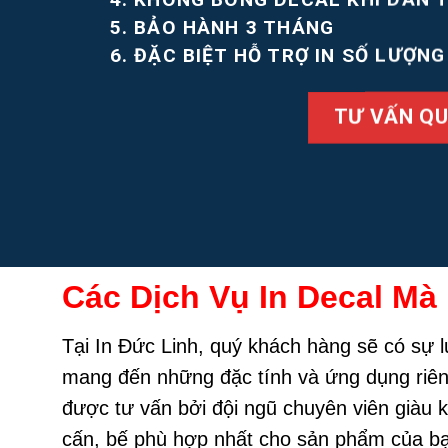
5. BẢO HÀNH 3 THÁNG
6. ĐẶC BIỆT HỖ TRỢ IN SỐ LƯỢN
TƯ VẤN QU
Các Dịch Vụ In Decal Mà
Tại In Đức Linh, quý khách hàng sẽ có sự lự
mang đến những đặc tính và ứng dụng riêng
được tư vấn bởi đội ngũ chuyên viên giàu ki
cấn, bế phù hợp nhất cho sản phẩm của b