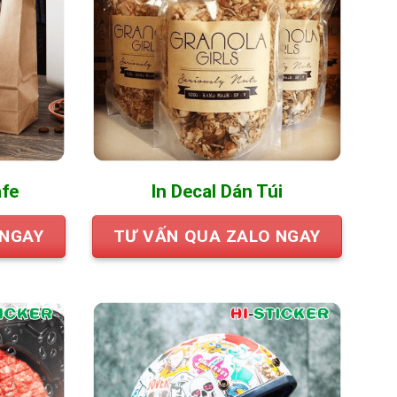
afe
In Decal Dán Túi
 NGAY
TƯ VẤN QUA ZALO NGAY