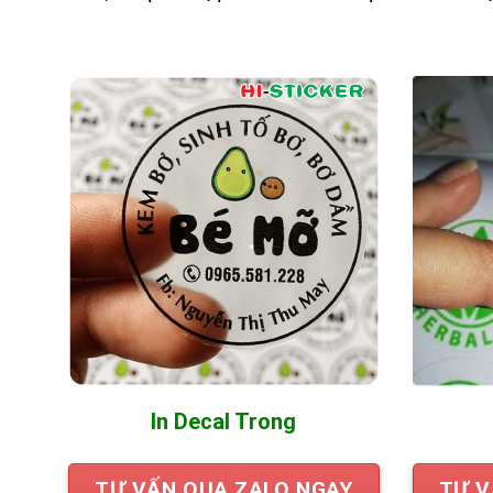
In Decal Trong
TƯ VẤN QUA ZALO NGAY
TƯ V