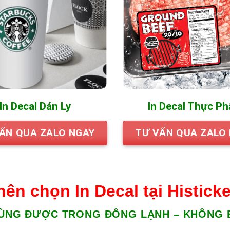
In Decal Dán Ly
In Decal Thực P
ẤN QUA ZALO NGAY
TƯ VẤN QUA ZALO
nên chọn In Decal tại Histicke
ÙNG ĐƯỢC TRONG ĐÔNG LẠNH – KHÔNG B